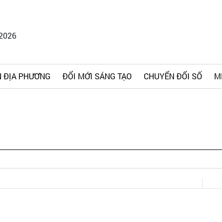
/2026
 ĐỊA PHƯƠNG
ĐỔI MỚI SÁNG TẠO
CHUYỂN ĐỔI SỐ
M