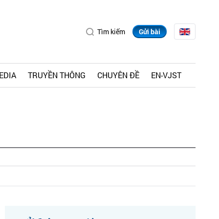
Tìm kiếm
Gửi bài
EDIA
TRUYỀN THÔNG
CHUYÊN ĐỀ
EN-VJST