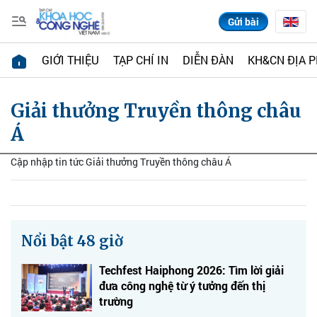
Gửi bài
GIỚI THIỆU
TẠP CHÍ IN
DIỄN ĐÀN
KH&CN ĐỊA 
Giải thưởng Truyền thông châu
Á
Cập nhập tin tức Giải thưởng Truyền thông châu Á
Nổi bật 48 giờ
Techfest Haiphong 2026: Tìm lời giải
đưa công nghệ từ ý tưởng đến thị
trường