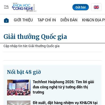
Gửi bài
GIỚI THIỆU
TẠP CHÍ IN
DIỄN ĐÀN
KH&CN ĐỊA 
Giải thưởng Quốc gia
Cập nhập tin tức Giải thưởng Quốc gia
Nổi bật 48 giờ
Techfest Haiphong 2026: Tìm lời giải
đưa công nghệ từ ý tưởng đến thị
trường
Đề xuất, đặt hàng nhiệm vụ KH&CN tại