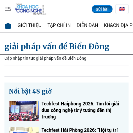
Gửi bài
GIỚI THIỆU
TẠP CHÍ IN
DIỄN ĐÀN
KH&CN ĐỊA 
giải pháp vấn đề Biển Đông
Cập nhập tin tức giải pháp vấn đề Biển Đông
Nổi bật 48 giờ
Techfest Haiphong 2026: Tìm lời giải
đưa công nghệ từ ý tưởng đến thị
trường
Techfest Hải Phòng 2026: "Hội tụ trí