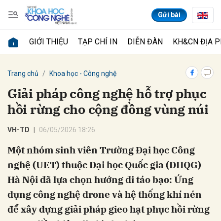
Gửi bài
GIỚI THIỆU
TẠP CHÍ IN
DIỄN ĐÀN
KH&CN ĐỊA 
Gửi bình luận
Trang chủ
Khoa học - Công nghệ
Giải pháp công nghệ hỗ trợ phục
hồi rừng cho cộng đồng vùng núi
VH-TD
06/05/2026 18:26
Một nhóm sinh viên Trường Đại học Công
nghệ (UET) thuộc Đại học Quốc gia (ĐHQG)
Hủy
Gửi
Hà Nội đã lựa chọn hướng đi táo bạo: Ứng
dụng công nghệ drone và hệ thống khí nén
để xây dựng giải pháp gieo hạt phục hồi rừng