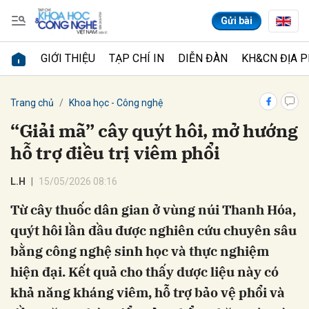
Gửi bài
GIỚI THIỆU
TẠP CHÍ IN
DIỄN ĐÀN
KH&CN ĐỊA 
Gửi bình luận
Trang chủ
Khoa học - Công nghệ
“Giải mã” cây quýt hôi, mở hướng
hỗ trợ điều trị viêm phổi
L.H
15/05/2026 08:16
Từ cây thuốc dân gian ở vùng núi Thanh Hóa,
quýt hôi lần đầu được nghiên cứu chuyên sâu
Hủy
Gửi
bằng công nghệ sinh học và thực nghiệm
hiện đại. Kết quả cho thấy dược liệu này có
khả năng kháng viêm, hỗ trợ bảo vệ phổi và