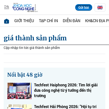
Gửi bài
GIỚI THIỆU
TẠP CHÍ IN
DIỄN ĐÀN
KH&CN ĐỊA 
giá thành sản phẩm
Cập nhập tin tức giá thành sản phẩm
Nổi bật 48 giờ
Techfest Haiphong 2026: Tìm lời giải
đưa công nghệ từ ý tưởng đến thị
trường
Techfest Hải Phòng 2026: "Hội tụ trí