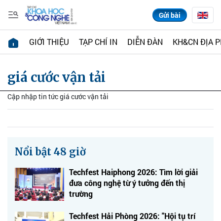
Gửi bài
GIỚI THIỆU
TẠP CHÍ IN
DIỄN ĐÀN
KH&CN ĐỊA 
giá cước vận tải
Cập nhập tin tức giá cước vận tải
Nổi bật 48 giờ
Techfest Haiphong 2026: Tìm lời giải
đưa công nghệ từ ý tưởng đến thị
trường
Techfest Hải Phòng 2026: "Hội tụ trí