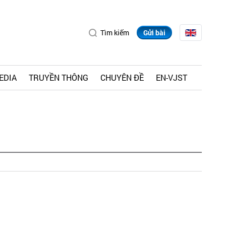
Tìm kiếm
Gửi bài
EDIA
TRUYỀN THÔNG
CHUYÊN ĐỀ
EN-VJST