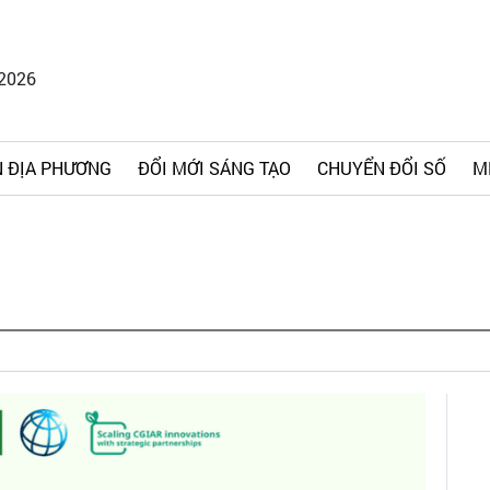
/2026
 ĐỊA PHƯƠNG
ĐỔI MỚI SÁNG TẠO
CHUYỂN ĐỔI SỐ
M