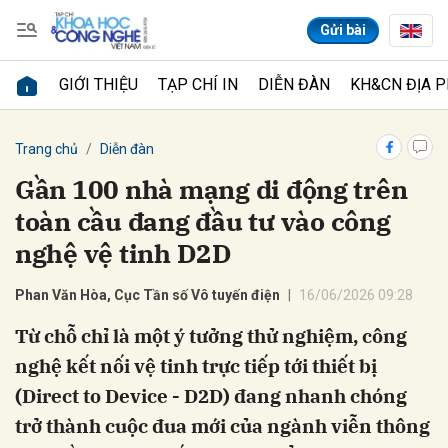
Gửi bài
GIỚI THIỆU
TẠP CHÍ IN
DIỄN ĐÀN
KH&CN ĐỊA 
Gửi bình luận
Trang chủ
Diễn đàn
Gần 100 nhà mạng di động trên
toàn cầu đang đầu tư vào công
nghệ vệ tinh D2D
Phan Văn Hòa, Cục Tần số Vô tuyến điện
16/06/2026 09:28
Từ chỗ chỉ là một ý tưởng thử nghiệm, công
Hủy
Gửi
nghệ kết nối vệ tinh trực tiếp tới thiết bị
(Direct to Device - D2D) đang nhanh chóng
trở thành cuộc đua mới của ngành viễn thông