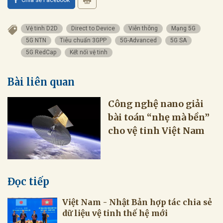
Vệ tinh D2D
Direct to Device
Viễn thông
Mạng 5G
5G NTN
Tiêu chuẩn 3GPP
5G-Advanced
5G SA
5G RedCap
Kết nối vệ tinh
Bài liên quan
Công nghệ nano giải
bài toán “nhẹ mà bền”
cho vệ tinh Việt Nam
Đọc tiếp
Việt Nam - Nhật Bản hợp tác chia sẻ
dữ liệu vệ tinh thế hệ mới