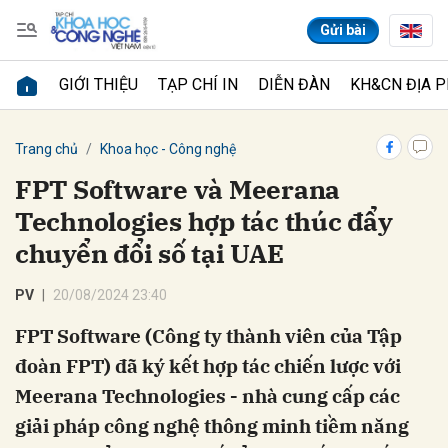
Gửi bài
GIỚI THIỆU
TẠP CHÍ IN
DIỄN ĐÀN
KH&CN ĐỊA 
Gửi bình luận
Trang chủ
Khoa học - Công nghệ
Technologies hợp tác thúc đẩy
PV
20/08/2024 23:40
Hủy
Gửi
đoàn FPT) đã ký kết hợp tác chiến lược với
Meerana Technologies - nhà cung cấp các
giải pháp công nghệ thông minh tiềm năng