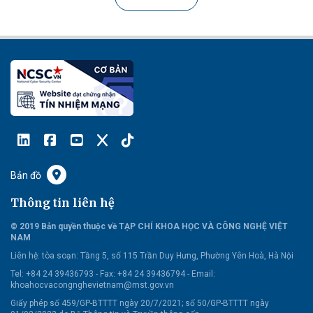
Bản đồ
Thông tin liên hệ
© 2019 Bản quyền thuộc về TẠP CHÍ KHOA HỌC VÀ CÔNG NGHỆ VIỆT
NAM
Liên hệ:
tòa soạn: Tầng 5, số 115 Trần Duy Hưng, Phường Yên Hoà, Hà Nội
Tel: +84 24 39436793 - Fax: +84 24 39436794 -
Email:
khoahocvacongnghevietnam@mst.gov.vn
Giấy phép số 459/GP-BTTTT ngày 20/7/2021; số 50/GP-BTTTT ngày