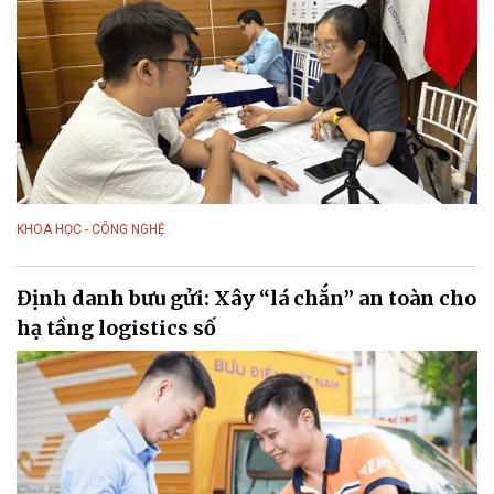
KHOA HỌC - CÔNG NGHỆ
Định danh bưu gửi: Xây “lá chắn” an toàn cho
hạ tầng logistics số