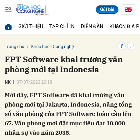
Gửi bài
GIỚI THIỆU
TẠP CHÍ IN
DIỄN ĐÀN
KH&CN ĐỊA 
Gửi bình luận
Trang chủ
Khoa học - Công nghệ
FPT Software khai trương văn
phòng mới tại Indonesia
NK
07/07/2023 20:18
Mới đây, FPT Software đã khai trương văn
phòng mới tại Jakarta, Indonesia, nâng tổng
Hủy
Gửi
số văn phòng của FPT Software toàn cầu lên
67. Văn phòng mới đặt mục tiêu đạt 10.000
nhân sự vào năm 2035.