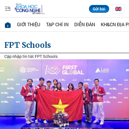
Gửi bài
GIỚI THIỆU
TẠP CHÍ IN
DIỄN ĐÀN
KH&CN ĐỊA 
FPT Schools
Cập nhập tin tức FPT Schools