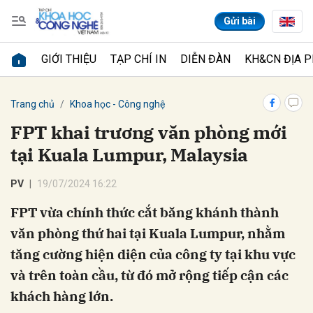
Gửi bài
GIỚI THIỆU
TẠP CHÍ IN
DIỄN ĐÀN
KH&CN ĐỊA 
Gửi bình luận
Trang chủ
Khoa học - Công nghệ
PV
19/07/2024 16:22
FPT vừa chính thức cắt băng khánh thành
văn phòng thứ hai tại Kuala Lumpur, nhằm
Hủy
Gửi
tăng cường hiện diện của công ty tại khu vực
và trên toàn cầu, từ đó mở rộng tiếp cận các