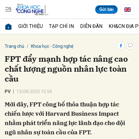
Gửi bài
GIỚI THIỆU
TẠP CHÍ IN
DIỄN ĐÀN
KH&CN ĐỊA 
Gửi bình luận
Trang chủ
Khoa học - Công nghệ
FPT đẩy mạnh hợp tác nâng cao
chất lượng nguồn nhân lực toàn
cầu
PV
13/08/2025 15:58
Mới đây, FPT công bố thỏa thuận hợp tác
Hủy
Gửi
chiến lược với Harvard Business Impact
nhằm phát triển năng lực lãnh đạo cho đội
ngũ nhân sự toàn cầu của FPT.