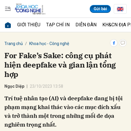
Gửi bài
GIỚI THIỆU
TẠP CHÍ IN
DIỄN ĐÀN
KH&CN ĐỊA 
Gửi bình luận
Trang chủ
Khoa học - Công nghệ
For Fake’s Sake: công cụ phát
hiện deepfake và gian lận tổng
hợp
Ngọc Diệp
23/10/2023 13:58
Trí tuệ nhân tạo (AI) và deepfake đang bị tội
Hủy
Gửi
phạm mạng khai thác vào các mục đích xấu
và trở thành một trong những mối đe dọa
nghiêm trọng nhất.