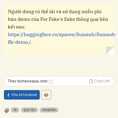
Người dùng có thể tải và sử dụng miễn phí
bản demo của For Fake's Sake thông qua liên
kết sau:
https://huggingface.co/spaces/Sumsub/Sumsub-
ffs-demo
./.
Copy Link
Theo techwireasia, cnet
Chia sẻ Facebook
AI
gian lận
deepfake