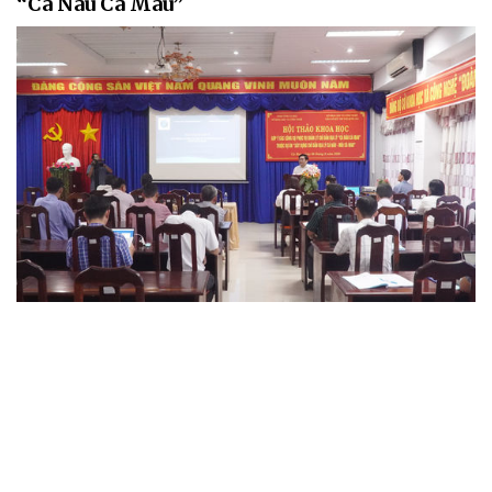
“Cá Nâu Cà Mau”
KHOA HỌC - CÔNG NGHỆ
Nâng cao năng lực đăng ký bảo hộ nhãn hiệu,
kiểu dáng công nghiệp, sáng chế trên địa bàn
thành phố Cần Thơ