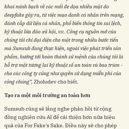
khai minh bạch về các mối đe dọa nhiều mặt do
deepfake gây ra, từ việc mạo danh cá nhân trên mạng,
đánh cắp dữ liệu cá nhân, phổ biến thông tin sai lệch,
kỹ thuật lừa đảo xã hội, v.v.. Công cụ nguồn mở của
chúng tôi chỉ đại diện cho một trong nhiều bước tiến
mà Sumsub đang thực hiện, ngoài việc phát triển sản
phẩm, hướng tới hoàn thành sứ mệnh của chúng tôi là
hỗ trợ một tương lai kỹ thuật số an toàn và bao trùm -
cho các công ty cũng như quyền sử dụng miễn phí của
công chúng”,
Zholudev cho biết.
Tạo ra một môi trường an toàn hơn
Sumsub cũng sẽ lắng nghe phản hồi từ cộng
đồng nghiên cứu AI để cải thiện hơn nữa hiệu
quả của For Fake's Sake. Điều này sẽ cho phép