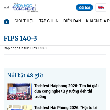
Gửi bài
GIỚI THIỆU
TẠP CHÍ IN
DIỄN ĐÀN
KH&CN ĐỊA 
FIPS 140-3
Cập nhập tin tức FIPS 140-3
Nổi bật 48 giờ
Techfest Haiphong 2026: Tìm lời giải
đưa công nghệ từ ý tưởng đến thị
trường
Techfest Hải Phòng 2026: "Hội tụ trí