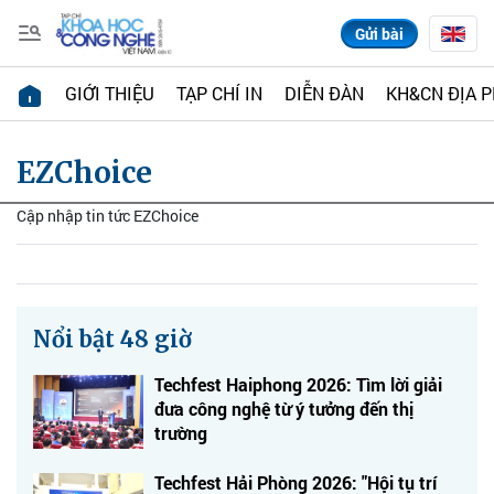
Gửi bài
GIỚI THIỆU
TẠP CHÍ IN
DIỄN ĐÀN
KH&CN ĐỊA 
EZChoice
Cập nhập tin tức EZChoice
Nổi bật 48 giờ
Techfest Haiphong 2026: Tìm lời giải
đưa công nghệ từ ý tưởng đến thị
trường
Techfest Hải Phòng 2026: "Hội tụ trí