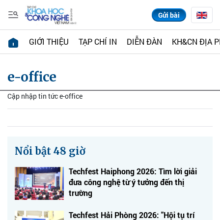
Gửi bài
GIỚI THIỆU
TẠP CHÍ IN
DIỄN ĐÀN
KH&CN ĐỊA 
e-office
Cập nhập tin tức e-office
Nổi bật 48 giờ
Techfest Haiphong 2026: Tìm lời giải
đưa công nghệ từ ý tưởng đến thị
trường
Techfest Hải Phòng 2026: "Hội tụ trí