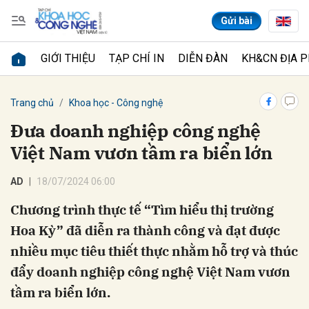
Gửi bài
GIỚI THIỆU
TẠP CHÍ IN
DIỄN ĐÀN
KH&CN ĐỊA 
Gửi bình luận
Trang chủ
Khoa học - Công nghệ
Đưa doanh nghiệp công nghệ
Việt Nam vươn tầm ra biển lớn
AD
18/07/2024 06:00
Chương trình thực tế “Tìm hiểu thị trường
Hoa Kỳ” đã diễn ra thành công và đạt được
Hủy
Gửi
nhiều mục tiêu thiết thực nhằm hỗ trợ và thúc
đẩy doanh nghiệp công nghệ Việt Nam vươn
tầm ra biển lớn.