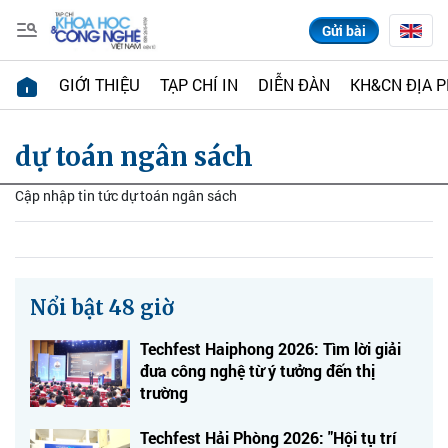
Gửi bài
GIỚI THIỆU
TẠP CHÍ IN
DIỄN ĐÀN
KH&CN ĐỊA 
dự toán ngân sách
Cập nhập tin tức dự toán ngân sách
Nổi bật 48 giờ
Techfest Haiphong 2026: Tìm lời giải
đưa công nghệ từ ý tưởng đến thị
trường
Techfest Hải Phòng 2026: "Hội tụ trí