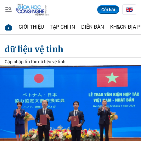
Gửi bài
GIỚI THIỆU
TẠP CHÍ IN
DIỄN ĐÀN
KH&CN ĐỊA 
dữ liệu vệ tinh
Cập nhập tin tức dữ liệu vệ tinh