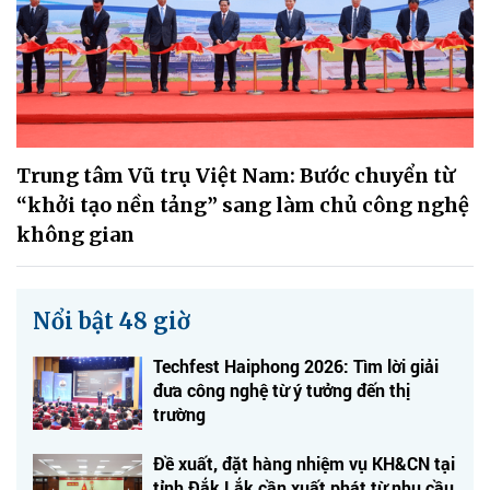
Trung tâm Vũ trụ Việt Nam: Bước chuyển từ
“khởi tạo nền tảng” sang làm chủ công nghệ
không gian
Nổi bật 48 giờ
Techfest Haiphong 2026: Tìm lời giải
đưa công nghệ từ ý tưởng đến thị
trường
Đề xuất, đặt hàng nhiệm vụ KH&CN tại
tỉnh Đắk Lắk cần xuất phát từ nhu cầu