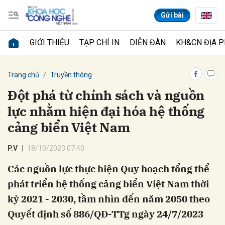
Gửi bài
GIỚI THIỆU
TẠP CHÍ IN
DIỄN ĐÀN
KH&CN ĐỊA 
Gửi bình luận
Trang chủ
Truyền thông
Đột phá từ chính sách và nguồn
lực nhằm hiện đại hóa hệ thống
cảng biển Việt Nam
P.V
18/10/2023 07:40
Các nguồn lực thực hiện Quy hoạch tổng thể
Hủy
Gửi
phát triển hệ thống cảng biển Việt Nam thời
kỳ 2021 - 2030, tầm nhìn đến năm 2050 theo
Quyết định số 886/QĐ-TTg ngày 24/7/2023