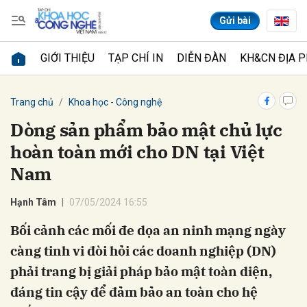
Gửi bài
GIỚI THIỆU
TẠP CHÍ IN
DIỄN ĐÀN
KH&CN ĐỊA 
Gửi bình luận
Trang chủ
Khoa học - Công nghệ
Dòng sản phẩm bảo mật chủ lực
hoàn toàn mới cho DN tại Việt
Nam
Hạnh Tâm
07/05/2024 16:55
Bối cảnh các mối đe dọa an ninh mạng ngày
Hủy
Gửi
càng tinh vi đòi hỏi các doanh nghiệp (DN)
phải trang bị giải pháp bảo mật toàn diện,
đáng tin cậy để đảm bảo an toàn cho hệ