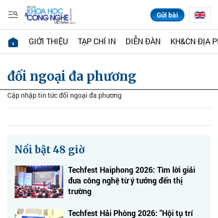
Gửi bài
GIỚI THIỆU
TẠP CHÍ IN
DIỄN ĐÀN
KH&CN ĐỊA 
đối ngoại đa phương
Cập nhập tin tức đối ngoại đa phương
Nổi bật 48 giờ
Techfest Haiphong 2026: Tìm lời giải
đưa công nghệ từ ý tưởng đến thị
trường
Techfest Hải Phòng 2026: "Hội tụ trí