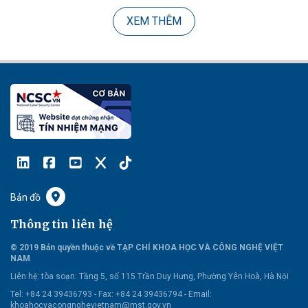
XEM THÊM
Bản đồ
Thông tin liên hệ
© 2019 Bản quyền thuộc về TẠP CHÍ KHOA HỌC VÀ CÔNG NGHỆ VIỆT
NAM
Liên hệ:
tòa soạn: Tầng 5, số 115 Trần Duy Hưng, Phường Yên Hoà, Hà Nội
Tel: +84 24 39436793 - Fax: +84 24 39436794 -
Email:
khoahocvacongnghevietnam@mst.gov.vn