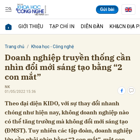
Gửi bài
GIỚI THIỆU
TẠP CHÍ IN
DIỄN ĐÀN
KH&CN ĐỊA 
Gửi bình luận
Trang chủ
Khoa học - Công nghệ
Doanh nghiệp truyền thống cần
nhìn đổi mới sáng tạo bằng “2
con mắt”
NK
01/05/2022 15:36
Theo đại diện KIDO, với sự thay đổi nhanh
Hủy
Gửi
chóng như hiện nay, không doanh nghiệp nào
có thể tăng trưởng mà không đổi mới sáng tạo
(ĐMST). Tuy nhiên các tập đoàn, doanh nghiệp
lớn cần phải nhìn bằng “2 con mắt”, một con