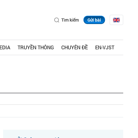
Tìm kiếm
Gửi bài
EDIA
TRUYỀN THÔNG
CHUYÊN ĐỀ
EN-VJST