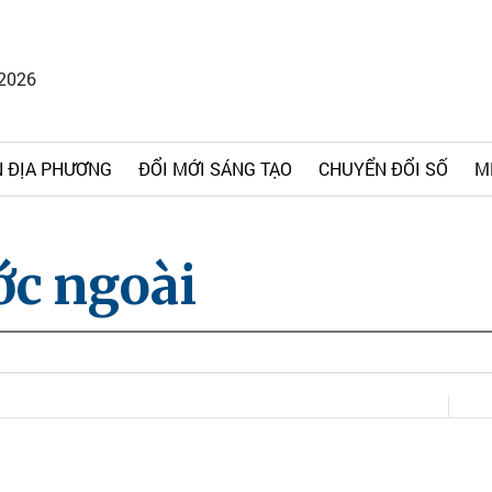
/2026
 ĐỊA PHƯƠNG
ĐỔI MỚI SÁNG TẠO
CHUYỂN ĐỔI SỐ
M
ớc ngoài