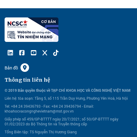
Bản đồ
Thông tin liên hệ
© 2019 Bản quyền thuộc về TẠP CHÍ KHOA HỌC VÀ CÔNG NGHỆ VIỆT NAM
Liên hệ:
tòa soạn: Tầng 5, số 115 Trần Duy Hưng, Phường Yên Hoà, Hà Nội
Tel: +84 24 39436793 - Fax: +84 24 39436794 -
Email:
khoahocvacongnghevietnam@mst.gov.vn
Giấy phép số 459/GP-BTTTT ngày 20/7/2021; số 50/GP-BTTTT ngày
01/02/2023 do Bộ Thông tin và Truyền thông cấp
Tổng Biên tập: TS Nguyễn Thị Hương Giang