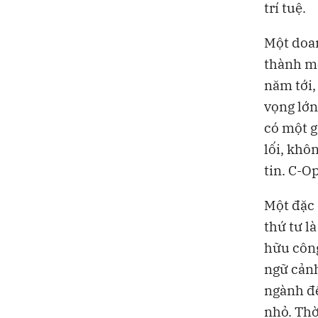
trí tuệ.
Một doan
thành mộ
năm tới,
vọng lớn
có một g
lối, khô
tin. C-O
Một đặc 
thứ tư l
hữu công
ngữ cảnh
ngành để
nhỏ. Thờ