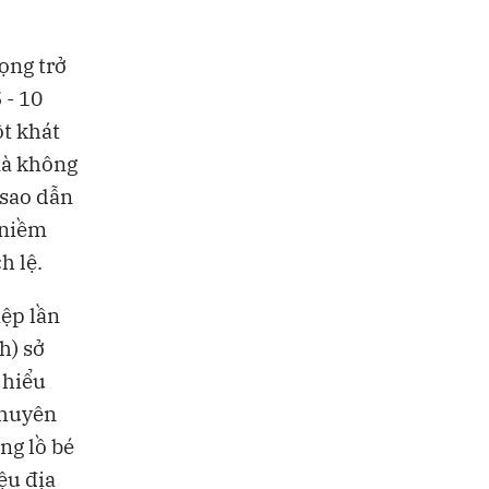
ọng trở
 - 10
ột khát
mà không
 sao dẫn
t niềm
h lệ.
ệp lần
h) sở
 hiểu
chuyên
ng lồ bé
ệu địa