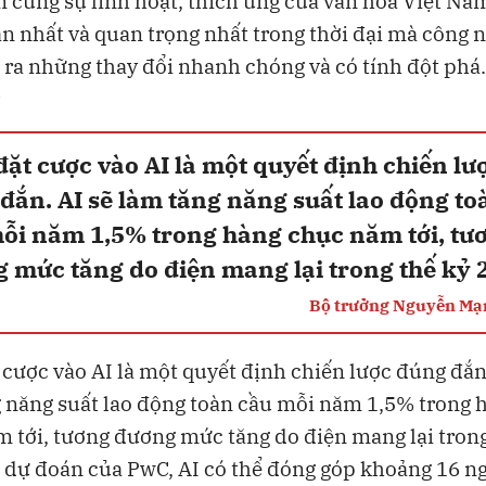
 cùng sự linh hoạt, thích ứng của văn hoá Việt Nam
ần nhất và quan trọng nhất trong thời đại mà công 
 ra những thay đổi nhanh chóng và có tính đột phá.
“
ặt cược vào AI là một quyết định chiến lư
đắn. AI sẽ làm tăng năng suất lao động to
ỗi năm 1,5% trong hàng chục năm tới, tư
 mức tăng do điện mang lại trong thế kỷ 
Bộ trưởng Nguyễn M
cược vào AI là một quyết định chiến lược đúng đắn.
 năng suất lao động toàn cầu mỗi năm 1,5% trong 
 tới, tương đương mức tăng do điện mang lại trong
 dự đoán của PwC, AI có thể đóng góp khoảng 16 ng