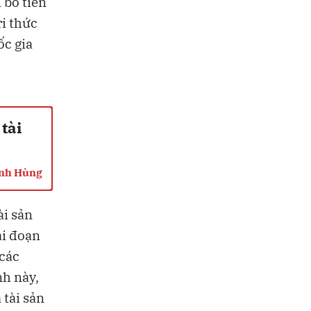
 bỏ tiền
i thức
ốc gia
tài
ạnh Hùng
ài sản
ai đoạn
 các
h này,
 tài sản