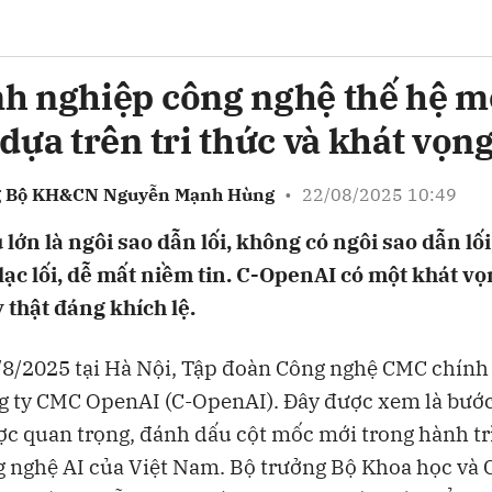
h nghiệp công nghệ thế hệ m
bình luận
dựa trên tri thức và khát vọng
g Bộ KH&CN Nguyễn Mạnh Hùng
•
22/08/2025 10:49
 lớn là ngôi sao dẫn lối, không có ngôi sao dẫn lố
 lạc lối, dễ mất niềm tin. C-OpenAI có một khát vọ
 thật đáng khích lệ.
8/2025 tại Hà Nội, Tập đoàn Công nghệ CMC chính 
Hủy
G
 ty CMC OpenAI (C-OpenAI). Đây được xem là bước
ợc quan trọng, đánh dấu cột mốc mới trong hành t
 nghệ AI của Việt Nam. Bộ trưởng Bộ Khoa học và 