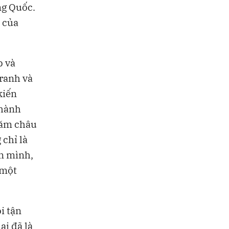
ng Quốc.
 của
p và
ranh và
kiến
thành
năm châu
chỉ là
ên mình,
 một
i tận
ại đã là