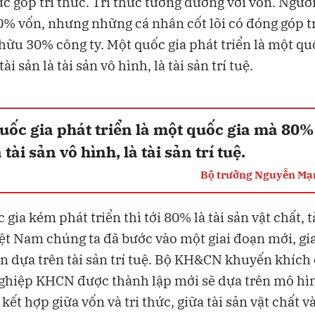
hức góp tri thức. Tri thức tương đương với vốn. Người
0% vốn, nhưng những cá nhân cốt lõi có đóng góp tr
hữu 30% công ty. Một quốc gia phát triển là một qu
i sản là tài sản vô hình, là tài sản trí tuệ.
“
uốc gia phát triển là một quốc gia mà 80% 
 tài sản vô hình, là tài sản trí tuệ.
Bộ trưởng Nguyễn M
gia kém phát triển thì tới 80% là tài sản vật chất, t
Việt Nam chúng ta đã bước vào một giai đoạn mới, gi
ển dựa trên tài sản trí tuệ. Bộ KH&CN khuyến khích
ghiệp KHCN được thành lập mới sẽ dựa trên mô hìn
ết hợp giữa vốn và tri thức, giữa tài sản vật chất và