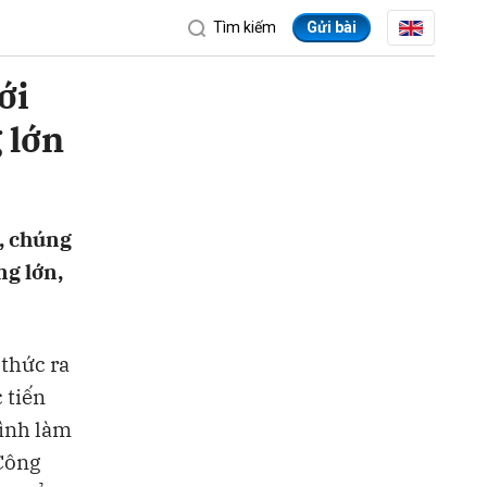
Tìm kiếm
Gửi bài
ới
 lớn
i, chúng
ng lớn,
thức ra
ửi
 tiến
rình làm
Công