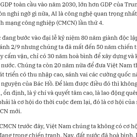
 GDP toàn cầu vào năm 2030, lớn hơn GDP của Tru
n nghi ngờ gì nữa, AI là công nghệ quan trọng nhất
h mạng công nghiệp (CMCN) lần thứ 4.
 đang bước vào đại lễ kỷ niệm 80 năm giành độc lậ
nh 2/9 nhưng chúng ta đã mất đến 50 năm chiến t
ây cấm vận, chỉ có 30 năm hoà bình để xây dựng và 
t nước. Chúng ta còn 20 năm nữa để đưa Việt Nam 
t triển có thu nhập cao, sánh vai các cường quốc 
nguyện của Bác Hồ. Để làm được điều đó thì không 
, ổn định, là ý chí và quyết tâm cao, là lao động qu
hải là cơ hội do thời cuộc đem lại, đó là cơ hội của
CN mới.
CMCN trước đây, Việt Nam chúng ta không có cơ hộ
đang trong chiến tranh. Nay, đất nước đã hoà bình, l