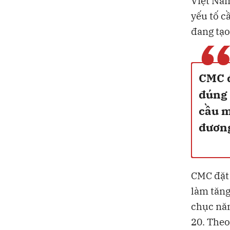
Việt Nam
yếu tố c
đang tạo
CMC đ
đúng 
cầu m
đương
CMC đặt 
làm tăng
chục năm
20. Theo