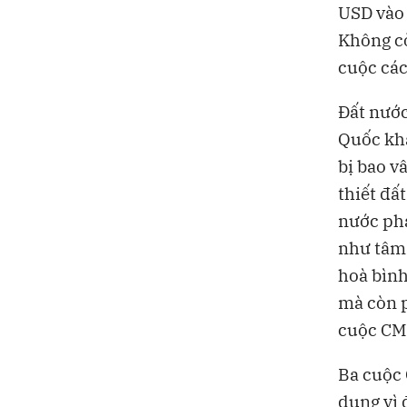
USD vào
Không cò
cuộc các
Đất nước
Quốc khá
bị bao v
thiết đấ
nước phá
như tâm 
hoà bình
mà còn p
cuộc CM
Ba cuộc 
dụng vì 