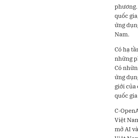
phương. 
quốc gia
ứng dụng
Nam.
Có hạ tầ
những pl
Có nhữn
ứng dụng
giới của
quốc gia
C-OpenAI
Việt Nam
mở AI và