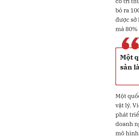
có tri t
bỏ ra 10
được sở 
mà 80% tà
Một q
sản là
Một quốc 
vật lý. 
phát tri
doanh n
mô hình k