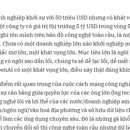
h nghiệp khởi sự với 50 triệu USD nhưng có khát v
t công ty có giá trị thị trường 5 tỷ USD trong vòng 5
 ghi tên mình trên bản đồ công nghệ toàn cầu, là m
. Chưa có một doanh nghiệp lớn nào khởi nghiệp 
iấc mơ lớn, một khát vọng lớn. Mục tiêu lớn là ngôi
ng có ngôi sao dẫn lối, chúng ta sẽ dễ lạc lối, dễ mấ
penAI có một khát vọng lớn, điều này thật đáng khíc
điểm rất quan trọng của cuộc cách mạng công nghi
à sự cân bằng giữa quyền lực của các ông lớn (big tec
 nghệ lõi và lợi thế của các nước/doanh nghiệp am
/ngôn ngữ/văn hoá địa phương và sở hữu dữ liệu 
 làm các ứng dụng chuyên sâu. Đó là những gã khổ
i chuyển đổi số thì công nghệ toàn cầu nhưng dữ li