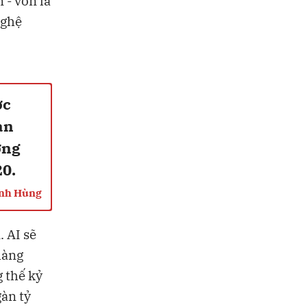
 - vốn là
nghệ
ợc
àn
ơng
20.
ạnh Hùng
 AI sẽ
hàng
 thế kỷ
àn tỷ