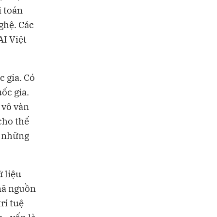
i toán
ghệ. Các
I Việt
 gia. Có
ốc gia.
 vô vàn
cho thế
a những
 liệu
 mã nguồn
rí tuệ