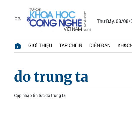
Thứ Bảy, 08/08/
GIỚI THIỆU
TẠP CHÍ IN
DIỄN ĐÀN
KH&CN
do trung ta
Cập nhập tin tức do trung ta