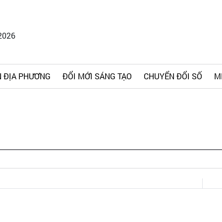
2026
 ĐỊA PHƯƠNG
ĐỔI MỚI SÁNG TẠO
CHUYỂN ĐỔI SỐ
M