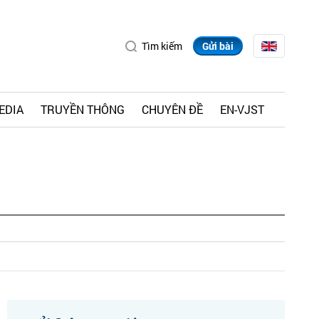
Tìm kiếm
Gửi bài
EDIA
TRUYỀN THÔNG
CHUYÊN ĐỀ
EN-VJST