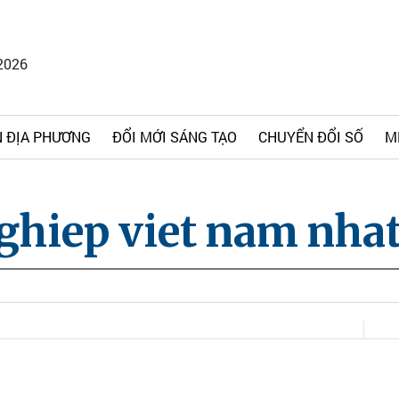
2026
 ĐỊA PHƯƠNG
ĐỔI MỚI SÁNG TẠO
CHUYỂN ĐỔI SỐ
M
ghiep viet nam nha