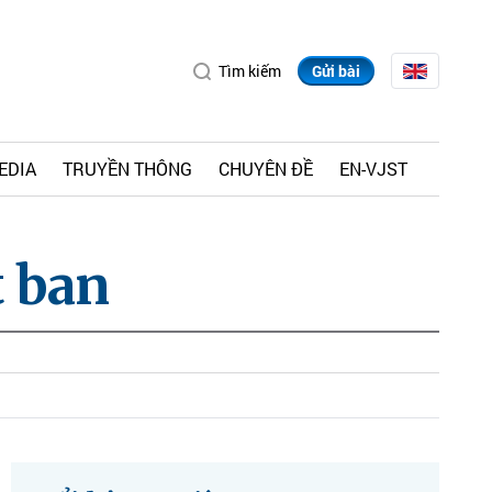
Tìm kiếm
Gửi bài
EDIA
TRUYỀN THÔNG
CHUYÊN ĐỀ
EN-VJST
t ban