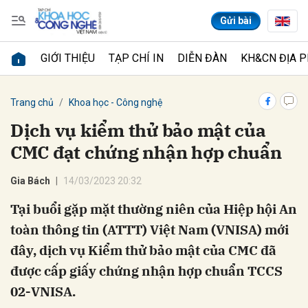
Gửi bài
GIỚI THIỆU
TẠP CHÍ IN
DIỄN ĐÀN
KH&CN ĐỊA 
Gửi bình luận
Trang chủ
Khoa học - Công nghệ
Dịch vụ kiểm thử bảo mật của
CMC đạt chứng nhận hợp chuẩn
Gia Bách
14/03/2023 20:32
Tại buổi gặp mặt thường niên của Hiệp hội An
toàn thông tin (ATTT) Việt Nam (VNISA) mới
Hủy
Gửi
đây, dịch vụ Kiểm thử bảo mật của CMC đã
được cấp giấy chứng nhận hợp chuẩn TCCS
02-VNISA.