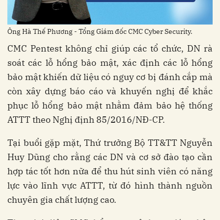
Ông Hà Thế Phương - Tổng Giám đốc CMC Cyber Security.
CMC Pentest không chỉ giúp các tổ chức, DN rà
soát các lỗ hổng bảo mật, xác định các lỗ hổng
bảo mật khiến dữ liệu có nguy cơ bị đánh cắp mà
còn xây dựng báo cáo và khuyến nghị để khắc
phục lỗ hổng bảo mật nhằm đảm bảo hệ thống
ATTT theo Nghị định 85/2016/NĐ-CP.
Tại buổi gặp mặt, Thứ trưởng Bộ TT&TT Nguyễn
Huy Dũng cho rằng các DN và cơ sở đào tạo cần
hợp tác tốt hơn nữa để thu hút sinh viên có năng
lực vào lĩnh vực ATTT, từ đó hình thành nguồn
chuyên gia chất lượng cao.