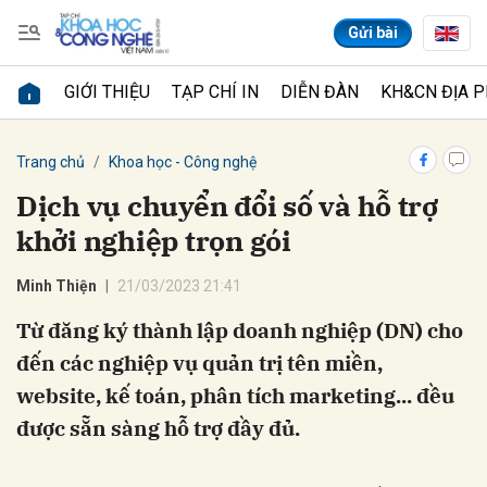
Gửi bài
GIỚI THIỆU
TẠP CHÍ IN
DIỄN ĐÀN
KH&CN ĐỊA 
Gửi bình luận
Trang chủ
Khoa học - Công nghệ
Dịch vụ chuyển đổi số và hỗ trợ
khởi nghiệp trọn gói
Minh Thiện
21/03/2023 21:41
Từ đăng ký thành lập doanh nghiệp (DN) cho
đến các nghiệp vụ quản trị tên miền,
Hủy
Gửi
website, kế toán, phân tích marketing... đều
được sẵn sàng hỗ trợ đầy đủ.