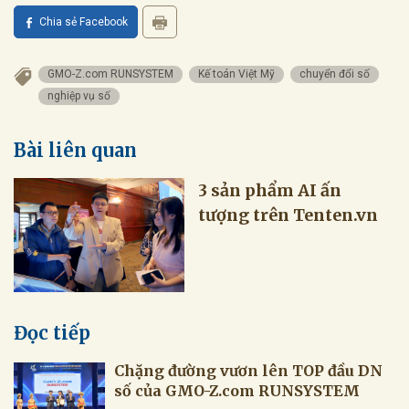
Chia sẻ Facebook
GMO-Z.com RUNSYSTEM
Kế toán Việt Mỹ
chuyển đổi số
nghiệp vụ số
Bài liên quan
3 sản phẩm AI ấn
tượng trên Tenten.vn
Đọc tiếp
Chặng đường vươn lên TOP đầu DN
số của GMO-Z.com RUNSYSTEM