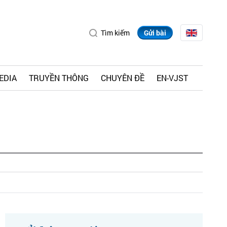
Tìm kiếm
Gửi bài
EDIA
TRUYỀN THÔNG
CHUYÊN ĐỀ
EN-VJST