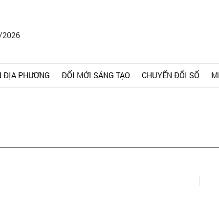
8/2026
 ĐỊA PHƯƠNG
ĐỔI MỚI SÁNG TẠO
CHUYỂN ĐỔI SỐ
M