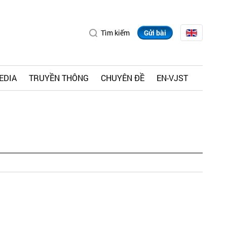
Tìm kiếm
Gửi bài
EDIA
TRUYỀN THÔNG
CHUYÊN ĐỀ
EN-VJST