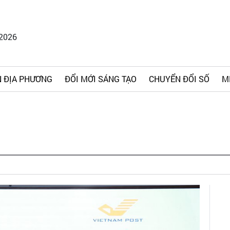
/2026
 ĐỊA PHƯƠNG
ĐỔI MỚI SÁNG TẠO
CHUYỂN ĐỔI SỐ
M