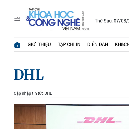
Thứ Sáu, 07/08
GIỚI THIỆU
TẠP CHÍ IN
DIỄN ĐÀN
KH&CN
DHL
Cập nhập tin tức DHL