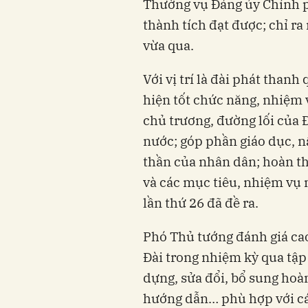
Thường vụ Đảng ủy Chính p
thành tích đạt được; chỉ ra
vừa qua.
Với vị trí là đài phát thanh
hiện tốt chức năng, nhiệm v
chủ trương, đường lối của 
nước; góp phần giáo dục, nâ
thần của nhân dân; hoàn t
và các mục tiêu, nhiệm vụ 
lần thứ 26 đã đề ra.
Phó Thủ tướng đánh giá ca
Đài trong nhiệm kỳ qua tập 
dựng, sửa đổi, bổ sung hoà
hướng dẫn… phù hợp với cá