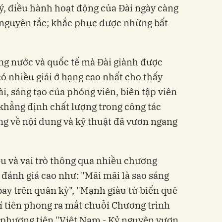
ý, điều hành hoạt động của Đài ngày càng
g nguyên tắc; khắc phục được những bất
ong nước và quốc tế mà Đài giành được
ó nhiều giải ở hạng cao nhất cho thấy
i, sáng tạo của phóng viên, biên tập viên
 khẳng định chất lượng trong công tác
g về nội dung và kỹ thuật đã vươn ngang
ệu và vai trò thông qua nhiều chương
n đánh giá cao như: "Mãi mãi là sao sáng
bay trên quân kỳ", "Mạnh giàu từ biển quê
hí tiên phong ra mắt chuỗi Chương trình
đa phương tiện "Việt Nam - Kỷ nguyên vươn