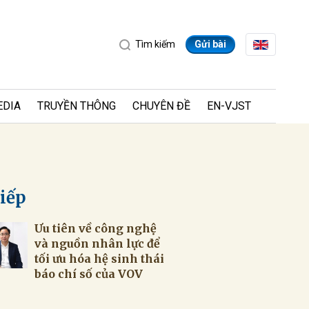
Tìm kiếm
Gửi bài
EDIA
TRUYỀN THÔNG
CHUYÊN ĐỀ
EN-VJST
tiếp
Ưu tiên về công nghệ
ửi
và nguồn nhân lực để
tối ưu hóa hệ sinh thái
báo chí số của VOV