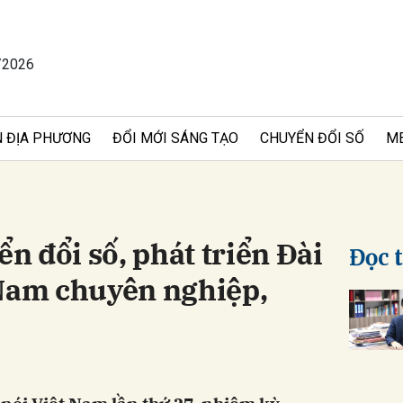
/2026
bình luận
 ĐỊA PHƯƠNG
ĐỔI MỚI SÁNG TẠO
CHUYỂN ĐỔI SỐ
M
 đổi số, phát triển Đài
Đọc 
 Nam chuyên nghiệp,
Hủy
G