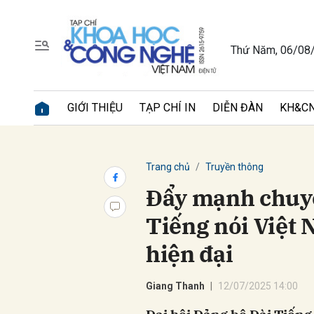
Thứ Năm, 06/08
Gửi 
GIỚI THIỆU
TẠP CHÍ IN
DIỄN ĐÀN
KH&CN
Trang chủ
Truyền thông
Đẩy mạnh chuyển
Tiếng nói Việt
hiện đại
Giang Thanh
12/07/2025 14:00