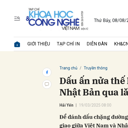
Thứ Bảy, 08/08/
Gửi 
GIỚI THIỆU
TẠP CHÍ IN
DIỄN ĐÀN
KH&CN
Trang chủ
Truyền thông
Dấu ấn nửa thế
Nhật Bản qua lă
Hải Yến
19/03/2025 08:00
Để đánh dấu chặng đường 
giao giữa Việt Nam và Nhậ