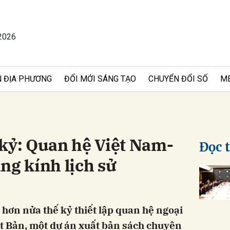
2026
bình luận
 ĐỊA PHƯƠNG
ĐỔI MỚI SÁNG TẠO
CHUYỂN ĐỔI SỐ
M
 kỷ: Quan hệ Việt Nam-
Đọc 
ng kính lịch sử
Hủy
G
hơn nửa thế kỷ thiết lập quan hệ ngoại
t Bản, một dự án xuất bản sách chuyên