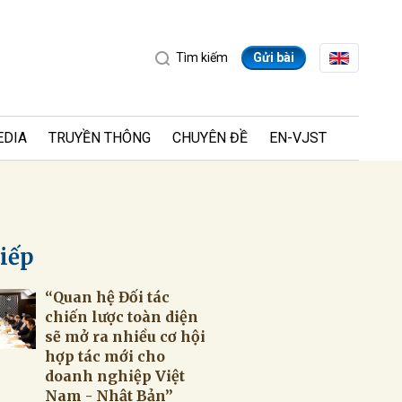
Tìm kiếm
Gửi bài
EDIA
TRUYỀN THÔNG
CHUYÊN ĐỀ
EN-VJST
tiếp
“Quan hệ Đối tác
ửi
chiến lược toàn diện
sẽ mở ra nhiều cơ hội
hợp tác mới cho
doanh nghiệp Việt
Nam - Nhật Bản”