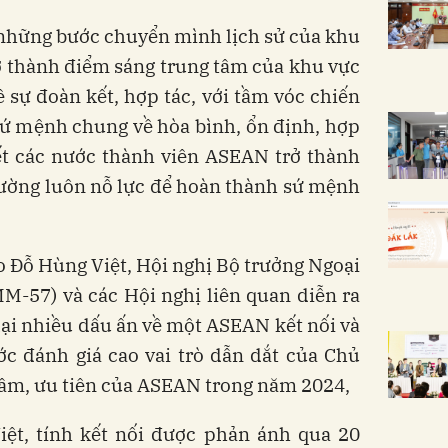
những bước chuyển mình lịch sử của khu
 thành điểm sáng trung tâm của khu vực
sự đoàn kết, hợp tác, với tầm vóc chiến
. Sứ mệnh chung về hòa bình, ổn định, hợp
kết các nước thành viên ASEAN trở thành
ường luôn nỗ lực để hoàn thành sứ mệnh
 Đỗ Hùng Việt, Hội nghị Bộ trưởng Ngoại
M-57) và các Hội nghị liên quan diễn ra
 lại nhiều dấu ấn về một ASEAN kết nối và
ớc đánh giá cao vai trò dẫn dắt của Chủ
 tâm, ưu tiên của ASEAN trong năm 2024,
ệt, tính kết nối được phản ánh qua 20