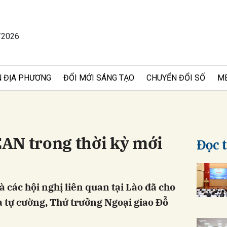
/2026
bình luận
 ĐỊA PHƯƠNG
ĐỔI MỚI SÁNG TẠO
CHUYỂN ĐỔI SỐ
M
AN trong thời kỳ mới
Đọc 
Hủy
G
 các hội nghị liên quan tại Lào đã cho
 tự cường, Thứ trưởng Ngoại giao Đỗ