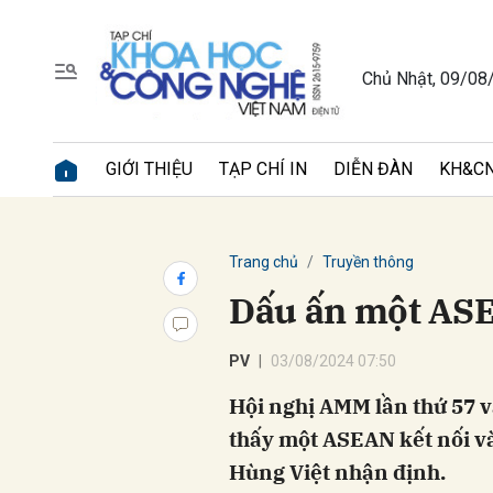
Chủ Nhật, 09/08
Gửi 
GIỚI THIỆU
TẠP CHÍ IN
DIỄN ĐÀN
KH&CN
Trang chủ
Truyền thông
Dấu ấn một ASE
PV
03/08/2024 07:50
Hội nghị AMM lần thứ 57 và
thấy một ASEAN kết nối và
Hùng Việt nhận định.