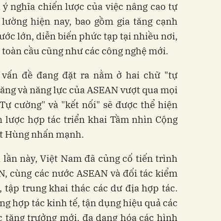
 nghĩa chiến lược của việc nâng cao tự
 lường hiện nay, bao gồm gia tăng cạnh
ước lớn, diễn biến phức tạp tại nhiều nơi,
ề toàn cầu cũng như các công nghệ mới.
c vấn đề đang đặt ra nằm ở hai chữ "tự
năng và năng lực của ASEAN vượt qua mọi
Tự cường" và "kết nối" sẽ được thể hiện
n lược hợp tác triển khai Tầm nhìn Cộng
t Hùng nhấn mạnh.
ị lần này, Việt Nam đã củng cố tiến trình
, cùng các nước ASEAN và đối tác kiểm
tập trung khai thác các dư địa hợp tác.
ng hợp tác kinh tế, tận dụng hiệu quả các
c tăng trưởng mới, đa dạng hóa các hình