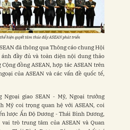
 thể hiện quyết tâm thúc đẩy ASEAN phát triển
ASEAN đã thông qua Thông cáo chung Hội
 ánh đầy đủ và toàn diện nội dung thảo
ng Cộng đồng ASEAN, hợp tác ASEAN trên
 ngoại của ASEAN và các vấn đề quốc tế,
g Ngoại giao SEAN - Mỹ, Ngoại trưởng
h Mỹ coi trọng quan hệ với ASEAN, coi
iến lược Ấn Độ Dương - Thái Bình Dương,
 vai trò trung tâm của ASEAN và Quan