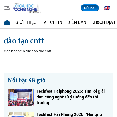
Gửi bài
GIỚI THIỆU
TẠP CHÍ IN
DIỄN ĐÀN
KH&CN ĐỊA 
đào tạo cntt
Cập nhập tin tức đào tạo cntt
Nổi bật 48 giờ
Techfest Haiphong 2026: Tìm lời giải
đưa công nghệ từ ý tưởng đến thị
trường
Techfest Hải Phòng 2026: "Hội tụ trí