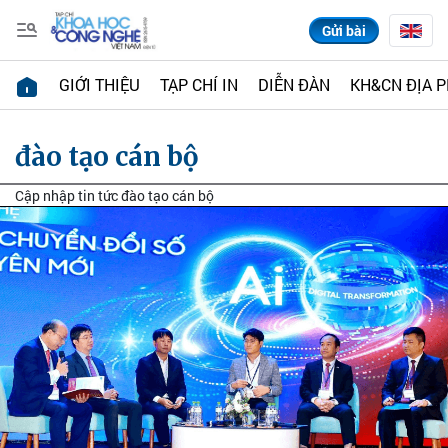
Gửi bài
GIỚI THIỆU
TẠP CHÍ IN
DIỄN ĐÀN
KH&CN ĐỊA 
đào tạo cán bộ
Cập nhập tin tức đào tạo cán bộ