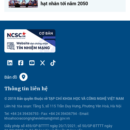
hạt nhân tới năm 2050
Bản đồ
Thông tin liên hệ
© 2019 Bản quyền thuộc về TẠP CHÍ KHOA HỌC VÀ CÔNG NGHỆ VIỆT NAM
Liên hệ:
tòa soạn: Tầng 5, số 115 Trần Duy Hưng, Phường Yên Hoà, Hà Nội
Tel: +84 24 39436793 - Fax: +84 24 39436794 -
Email:
khoahocvacongnghevietnam@mst.gov.vn
Giấy phép số 459/GP-BTTTT ngày 20/7/2021; số 50/GP-BTTTT ngày