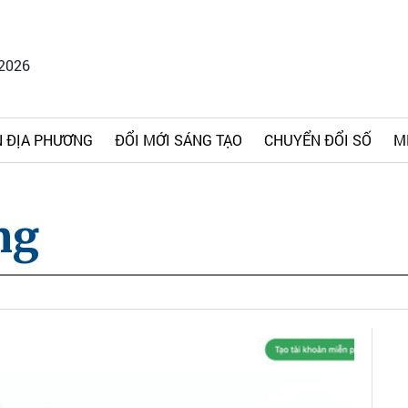
/2026
 ĐỊA PHƯƠNG
ĐỔI MỚI SÁNG TẠO
CHUYỂN ĐỔI SỐ
M
ng