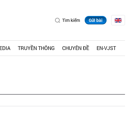
Tìm kiếm
Gửi bài
EDIA
TRUYỀN THÔNG
CHUYÊN ĐỀ
EN-VJST