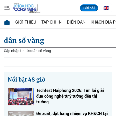
Gửi bài
GIỚI THIỆU
TẠP CHÍ IN
DIỄN ĐÀN
KH&CN ĐỊA 
dân số vàng
Cập nhập tin tức dân số vàng
Nổi bật 48 giờ
Techfest Haiphong 2026: Tìm lời giải
đưa công nghệ từ ý tưởng đến thị
trường
Đề xuất, đặt hàng nhiệm vụ KH&CN tại