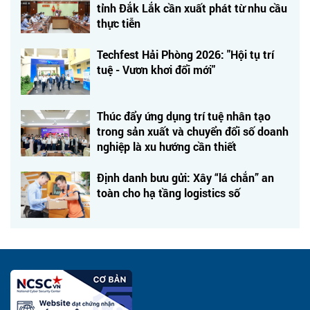
tỉnh Đắk Lắk cần xuất phát từ nhu cầu
thực tiễn
Techfest Hải Phòng 2026: "Hội tụ trí
tuệ - Vươn khơi đổi mới"
Thúc đẩy ứng dụng trí tuệ nhân tạo
trong sản xuất và chuyển đổi số doanh
nghiệp là xu hướng cần thiết
Định danh bưu gửi: Xây “lá chắn” an
toàn cho hạ tầng logistics số