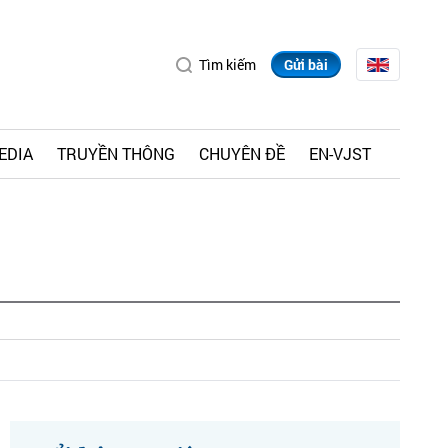
Tìm kiếm
Gửi bài
EDIA
TRUYỀN THÔNG
CHUYÊN ĐỀ
EN-VJST