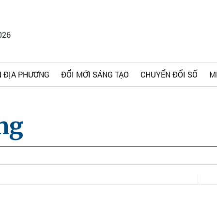
026
 ĐỊA PHƯƠNG
ĐỔI MỚI SÁNG TẠO
CHUYỂN ĐỔI SỐ
M
ng