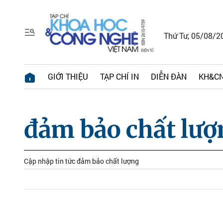
Thứ Tư, 05/08/2
GIỚI THIỆU
TẠP CHÍ IN
DIỄN ĐÀN
KH&CN
đảm bảo chất lượ
Cập nhập tin tức đảm bảo chất lượng