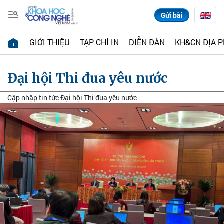
Gửi bài
GIỚI THIỆU
TẠP CHÍ IN
DIỄN ĐÀN
KH&CN ĐỊA 
Đại hội Thi đua yêu nước
Cập nhập tin tức Đại hội Thi đua yêu nước