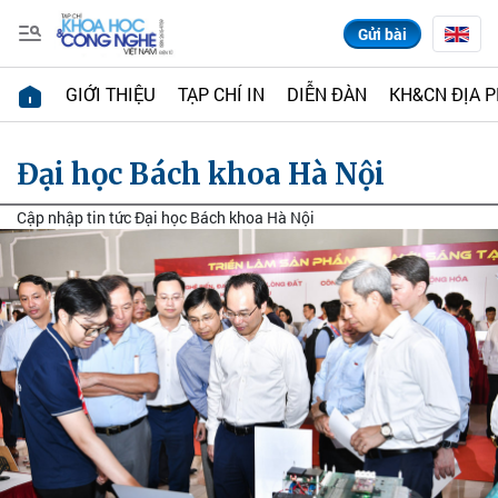
Gửi bài
GIỚI THIỆU
TẠP CHÍ IN
DIỄN ĐÀN
KH&CN ĐỊA 
Đại học Bách khoa Hà Nội
Cập nhập tin tức Đại học Bách khoa Hà Nội