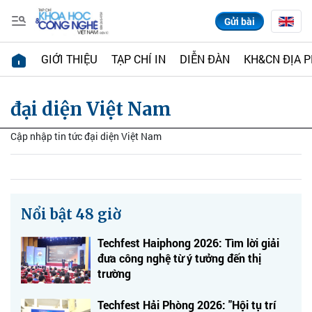
Gửi bài
GIỚI THIỆU
TẠP CHÍ IN
DIỄN ĐÀN
KH&CN ĐỊA 
đại diện Việt Nam
Cập nhập tin tức đại diện Việt Nam
Nổi bật 48 giờ
Techfest Haiphong 2026: Tìm lời giải
đưa công nghệ từ ý tưởng đến thị
trường
Techfest Hải Phòng 2026: "Hội tụ trí