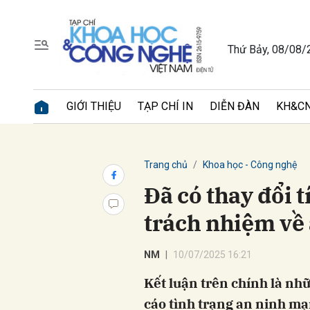
Thứ Bảy, 08/08/
Gửi 
GIỚI THIỆU
TẠP CHÍ IN
DIỄN ĐÀN
KH&CN
Trang chủ
Khoa học - Công nghệ
Đã có thay đổi 
trách nhiệm về
NM
10/07/2025 16:21
Kết luận trên chính là nhữ
cáo tình trạng an ninh m