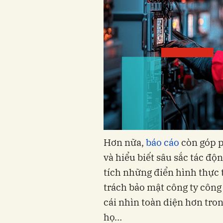
Hơn nữa,
báo cáo
còn góp p
và hiểu biết sâu sắc tác độ
tích những điển hình thực 
trách bảo mật công ty công 
cái nhìn toàn diện hơn tro
họ…