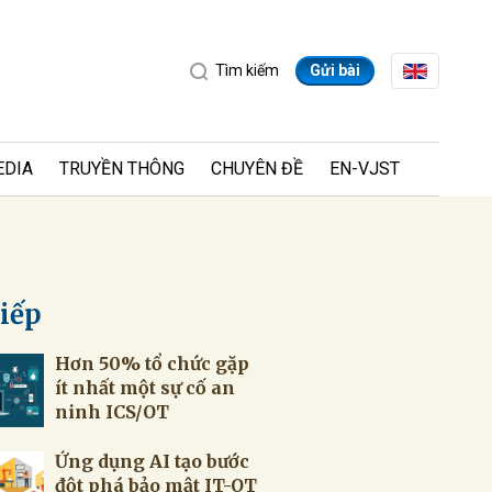
Tìm kiếm
Gửi bài
EDIA
TRUYỀN THÔNG
CHUYÊN ĐỀ
EN-VJST
tiếp
Hơn 50% tổ chức gặp
ửi
ít nhất một sự cố an
ninh ICS/OT
Ứng dụng AI tạo bước
đột phá bảo mật IT-OT