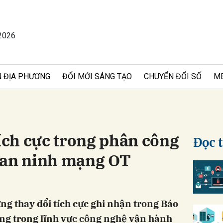
2026
bình luận
 ĐỊA PHƯƠNG
ĐỔI MỚI SÁNG TẠO
CHUYỂN ĐỔI SỐ
M
tích cực trong phân công
Đọc 
 an ninh mạng OT
Hủy
G
ng thay đổi tích cực ghi nhận trong Báo
ạng trong lĩnh vực công nghệ vận hành