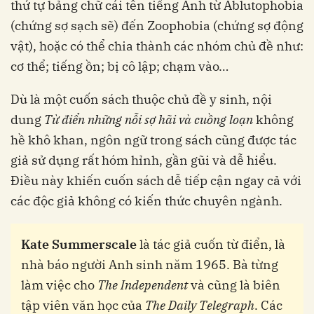
thứ tự bảng chữ cái tên tiếng Anh từ Ablutophobia
(chứng sợ sạch sẽ) đến Zoophobia (chứng sợ động
vật), hoặc có thể chia thành các nhóm chủ đề như:
cơ thể; tiếng ồn; bị cô lập; chạm vào…
Dù là một cuốn sách thuộc chủ đề y sinh, nội
dung
Từ điển những nỗi sợ hãi và cuồng loạn
không
hề khô khan, ngôn ngữ trong sách cũng được tác
giả sử dụng rất hóm hỉnh, gần gũi và dễ hiểu.
Điều này khiến cuốn sách dễ tiếp cận ngay cả với
các độc giả không có kiến thức chuyên ngành.
Kate Summerscale
là tác giả cuốn từ điển, là
nhà báo người Anh sinh năm 1965. Bà từng
làm việc cho
The Independent
và cũng là biên
tập viên văn học của
The Daily Telegraph
. Các