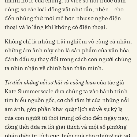
thành nô lệ của chúng: từ việc sợ nói trước đám
đông; sợ các loài động vật như rắn, nhện… cho
đến những thứ mới mẻ hơn như sợ nghe điện
thoại và lo lắng khi không có điện thoại.
Không chỉ là những trải nghiệm vô cùng cá nhân,
những ám ảnh này còn là sản phẩm của văn hóa,
đánh dấu sự thay đổi trong cách con người chúng
ta nhìn nhận về chính bản thân mình.
Từ điển những nỗi sợ hãi và cuồng loạn
của tác giả
Kate Summerscale đưa chúng ta vào hành trình
tìm hiểu nguồn gốc, cơ chế tâm lý của những nỗi
ám ảnh, góp phần khai quật lịch sử về sự kỳ lạ
của con người từ thời trung cổ cho đến ngày nay,
đồng thời đưa ra lời giải thích và một số phương
pháp điều trị tích cực, hiệu quả cho những nỗi sợ