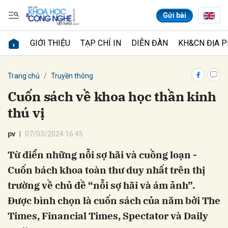
Gửi bài
GIỚI THIỆU
TẠP CHÍ IN
DIỄN ĐÀN
KH&CN ĐỊA 
Gửi bình luận
Trang chủ
Truyền thông
Cuốn sách về khoa học thần kinh
thú vị
pv
07/03/2024 16:45
Từ điển những nỗi sợ hãi và cuồng loạn -
Cuốn bách khoa toàn thư duy nhất trên thị
Hủy
Gửi
trường về chủ đề “nỗi sợ hãi và ám ảnh”.
Được bình chọn là cuốn sách của năm bởi The
Times, Financial Times, Spectator và Daily