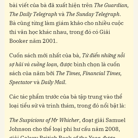
bài viết của bà đã xuất hiện trên
The Guardian,
The Daily Telegraph
và
The Sunday Telegraph
.
Bà cũng từng làm giám khảo cho nhiều cuộc
thi văn học khác nhau, trong đó có Giải
Booker năm 2001.
Cuốn sách mới nhất của bà,
Từ điển những nỗi
sợ hãi và cuồng loạn,
được bình chọn là cuốn
sách của năm bởi
The Times, Financial Times,
Spectator
và
Daily Mail.
Các tác phẩm trước của bà tập trung vào thể
loại tiểu sử và trinh thám, trong đó nổi bật là:
The Suspicions of Mr Whicher
, đoạt giải Samuel
Johnson cho thể loại phi hư cấu năm 2008,
giải Galaxy British Book of the Year, được