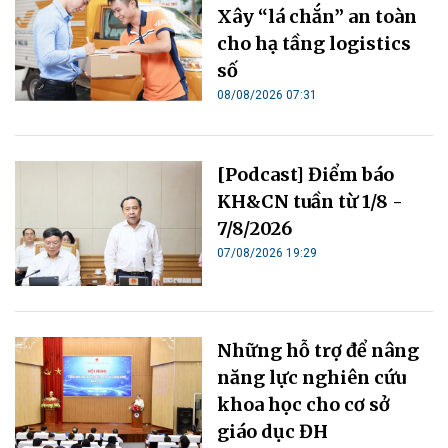
Xây “lá chắn” an toàn
cho hạ tầng logistics
số
08/08/2026 07:31
[Podcast] Điểm báo
KH&CN tuần từ 1/8 -
7/8/2026
07/08/2026 19:29
Những hỗ trợ để nâng
năng lực nghiên cứu
khoa học cho cơ sở
giáo dục ĐH