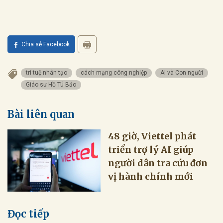
Chia sẻ Facebook
trí tuệ nhân tạo
cách mạng công nghiệp
AI và Con người
Giáo sư Hồ Tú Bảo
Bài liên quan
48 giờ, Viettel phát
triển trợ lý AI giúp
người dân tra cứu đơn
vị hành chính mới
Đọc tiếp