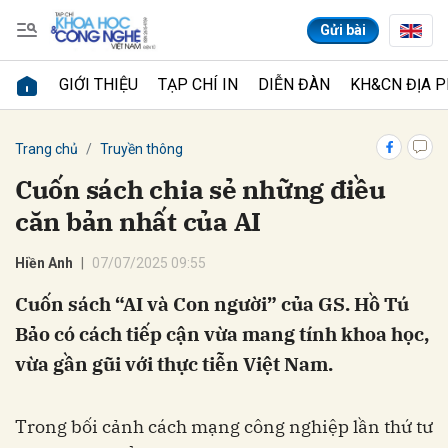
Gửi bài
GIỚI THIỆU
TẠP CHÍ IN
DIỄN ĐÀN
KH&CN ĐỊA 
Gửi bình luận
Trang chủ
Truyền thông
Cuốn sách chia sẻ những điều
căn bản nhất của AI
Hiền Anh
07/07/2025 09:55
Cuốn sách “AI và Con người” của GS. Hồ Tú
Bảo có cách tiếp cận vừa mang tính khoa học,
Hủy
Gửi
vừa gần gũi với thực tiễn Việt Nam.
Trong bối cảnh cách mạng công nghiệp lần thứ tư