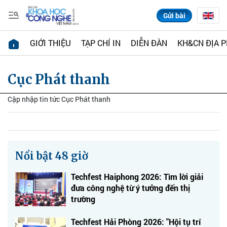
Gửi bài
GIỚI THIỆU
TẠP CHÍ IN
DIỄN ĐÀN
KH&CN ĐỊA 
Cục Phát thanh
Cập nhập tin tức Cục Phát thanh
Nổi bật 48 giờ
Techfest Haiphong 2026: Tìm lời giải
đưa công nghệ từ ý tưởng đến thị
trường
Techfest Hải Phòng 2026: "Hội tụ trí